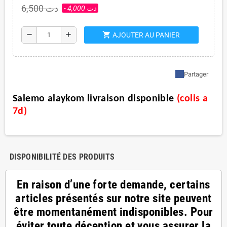
6,500 دت
- 4,000 دت
shopping_cart
remove
add
AJOUTER AU PANIER
Partager
Salemo alaykom livraison disponible
(
colis a
7d
)
DISPONIBILITÉ DES PRODUITS
En raison d’une forte demande, certains
articles présentés sur notre site peuvent
être momentanément indisponibles. Pour
éviter toute déception et vous assurer la