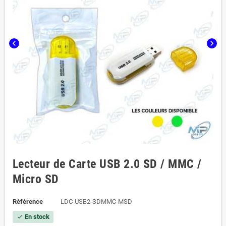
chevron_left
chevron_right
Lecteur de Carte USB 2.0 SD / MMC /
Micro SD
Référence
LDC-USB2-SDMMC-MSD
En stock
check