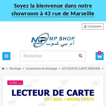
Soyez la bienvenue dans notre
showroom à 43 rue de Marseille
person
Connexion
0
view_headline
search
chevron_right
chevron_right
chevron_right
chevron_right
Stockage
Accessoires de stockage
LECTEUR DE CARTE MÉMOIRE
-4,000 دت