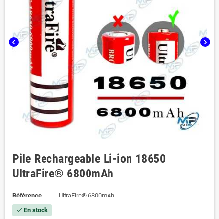
chevron_left
chevron_right
Pile Rechargeable Li-ion 18650
UltraFire® 6800mAh
Référence
UltraFire® 6800mAh
En stock
check