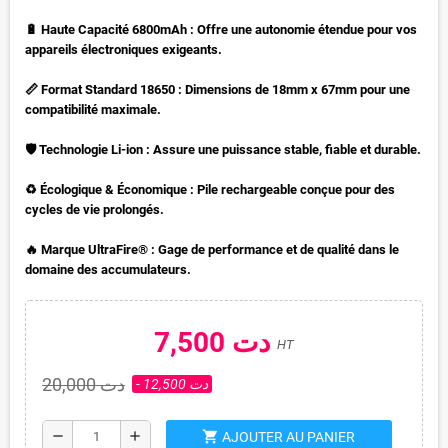
🔋 Haute Capacité 6800mAh : Offre une autonomie étendue pour vos
appareils électroniques exigeants.
📏 Format Standard 18650 : Dimensions de 18mm x 67mm pour une
compatibilité maximale.
🛡️ Technologie Li-ion : Assure une puissance stable, fiable et durable.
♻️ Écologique & Économique : Pile rechargeable conçue pour des
cycles de vie prolongés.
🔥 Marque UltraFire® : Gage de performance et de qualité dans le
domaine des accumulateurs.
7,500 دت
HT
20,000 دت
- 12,500 دت
shopping_cart
remove
add
AJOUTER AU PANIER