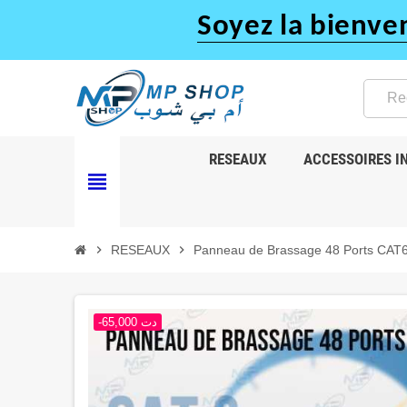
Soyez la bienve
RESEAUX
ACCESSOIRES I
view_headline
chevron_right
RESEAUX
chevron_right
Panneau de Brassage 48 Ports CAT
-65,000 دت