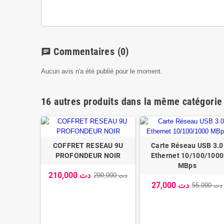
Commentaires
(0)
chat
Aucun avis n'a été publié pour le moment.
16 autres produits dans la même catégorie 
COFFRET RESEAU 9U
Carte Réseau USB 3.0
PROFONDEUR NOIR
Ethernet 10/100/1000
MBps
210,000 دت
290,000 دت
27,000 دت
55,000 دت
 8 PORTS