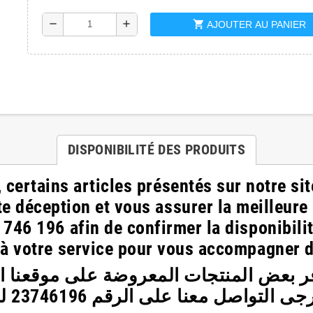
shopping_cart
remove
add
AJOUTER AU PANIER
DISPONIBILITÉ DES PRODUITS
 certains articles présentés sur notre 
te déception et vous assurer la meilleure
 746 196
afin de confirmer la disponibili
à votre service pour vous accompagner 
وفر بعض المنتجات المعروضة على موقعنا ال