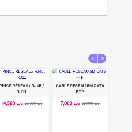
PINCE RÉSEAUx RJ45 /
CABLE RESEAU 5M CAT6
RJ11
FTP
7,000 دت
14,500 دت
20,000 دت
25,000 دت
ADAPTAT