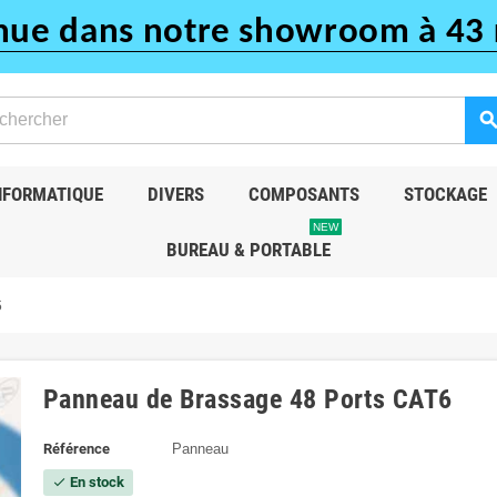
nue dans notre showroom à 43 
searc
NFORMATIQUE
DIVERS
COMPOSANTS
STOCKAGE
NEW
BUREAU & PORTABLE
6
Panneau de Brassage 48 Ports CAT6
Référence
Panneau
En stock
check