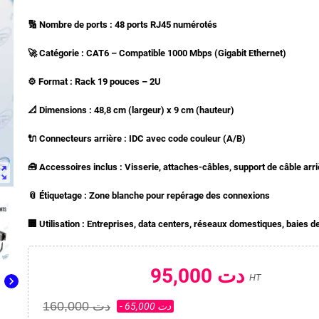
🔢 Nombre de ports : 48 ports RJ45 numérotés
🚀 Catégorie : CAT6 – Compatible 1000 Mbps (Gigabit Ethernet)
⚙️ Format : Rack 19 pouces – 2U
📐 Dimensions : 48,8 cm (largeur) x 9 cm (hauteur)
🔌 Connecteurs arrière : IDC avec code couleur (A/B)
🧰 Accessoires inclus : Visserie, attaches-câbles, support de câble arri
ut_map
📎 Étiquetage : Zone blanche pour repérage des connexions
🏢 Utilisation : Entreprises, data centers, réseaux domestiques, baies 
95,000 دت
HT
chevron_right
160,000 دت
- 65,000 دت