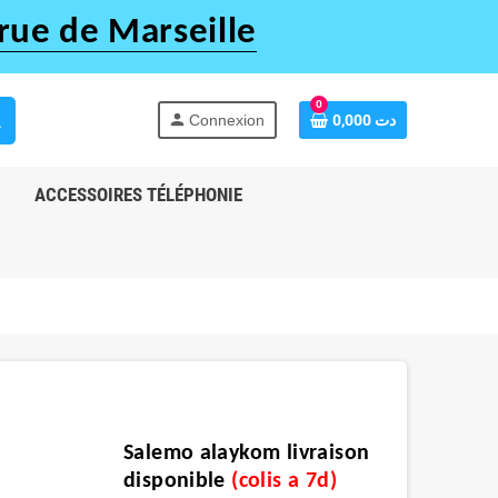
rue de Marseille
0
h
person
Connexion
0,000 دت
ACCESSOIRES TÉLÉPHONIE
Salemo alaykom livraison
disponible
(
colis a 7d
)