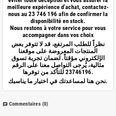
éviter toute déception et vous assurer la
meilleure expérience d’achat, contactez-
nous au
23 746 196
afin de confirmer la
disponibilité en stock.
Nous restons à votre service pour vous
accompagner dans vos choix
نظراً للطلب المرتفع، قد لا تتوفر بعض
المنتجات المعروضة على موقعنا
الإلكتروني مؤقتاً. لضمان تجربة تسوق
مثالية، يُرجى التواصل معنا على الرقم
23746196 للتأكد من توفرها.
نحن هنا لمساعدتك في اختيار ما يناسبك.
Commentaires
(0)
chat