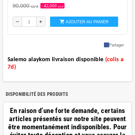
90,000 دت
- 42,000 دت
shopping_cart
remove
add
AJOUTER AU PANIER
Partager
Salemo alaykom livraison disponible
(
colis a
7d
)
DISPONIBILITÉ DES PRODUITS
En raison d’une forte demande, certains
articles présentés sur notre site peuvent
être momentanément indisponibles. Pour