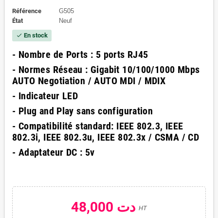
Référence
G505
État
Neuf
En stock
check
- Nombre de Ports : 5 ports RJ45
- Normes Réseau : Gigabit 10/100/1000 Mbps
AUTO Negotiation / AUTO MDI / MDIX
- Indicateur LED
- Plug and Play sans configuration
- Compatibilité standard: IEEE 802.3, IEEE
802.3i, IEEE 802.3u, IEEE 802.3x / CSMA / CD
- Adaptateur DC : 5v
48,000 دت
HT