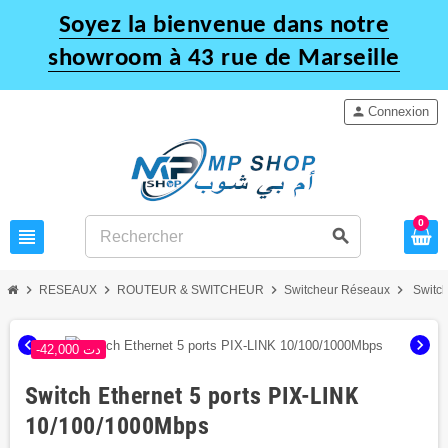
Soyez la bienvenue dans notre
showroom à 43 rue de Marseille
person
Connexion
0
view_headline
search
chevron_right
chevron_right
chevron_right
chevron_right
RESEAUX
ROUTEUR & SWITCHEUR
Switcheur Réseaux
Switch
chevron_left
chevron_right
-42,000 دت
Switch Ethernet 5 ports PIX-LINK
10/100/1000Mbps