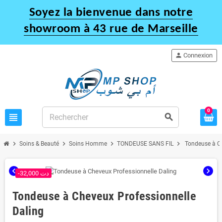
Soyez la bienvenue dans notre
showroom à 43 rue de Marseille
person
Connexion
0
view_headline
search
chevron_right
chevron_right
chevron_right
chevron_right
Soins & Beauté
Soins Homme
TONDEUSE SANS FIL
Tondeuse à Ch
chevron_left
chevron_right
-32,000 دت
Tondeuse à Cheveux Professionnelle
Daling