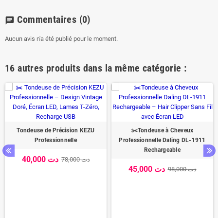
Commentaires
(0)
chat
Aucun avis n'a été publié pour le moment.
16 autres produits dans la même catégorie :
Tondeuse de Précision KEZU
✂️Tondeuse à Cheveux
Professionnelle
Professionnelle Daling DL-1911
Rechargeable
40,000 دت
78,000 دت
45,000 دت
98,000 دت