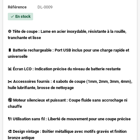
Référence
DL-0009
En stock
check
⚙️ Tête de coupe : Lame en acier inoxydable, résistante à la rouille,
tranchante et lisse
🔋 Batterie rechargeable : Port USB inclus pour une charge rapide et
universelle
📊 Écran LCD : Indication précise du niveau de batterie restante
✂️ Accessoires fournis : 4 sabots de coupe (1mm, 2mm, 3mm, 4mm),
huile lubrifiante, brosse de nettoyage
🔇 Moteur silencieux et puissant : Coupe fluide sans accrochage ni
chauffe
🔌 Utilisation sans fil : Liberté de mouvement pour une coupe précise
🎨 Design vintage : Boîtier métallique avec motifs gravés et finition
bronze antique