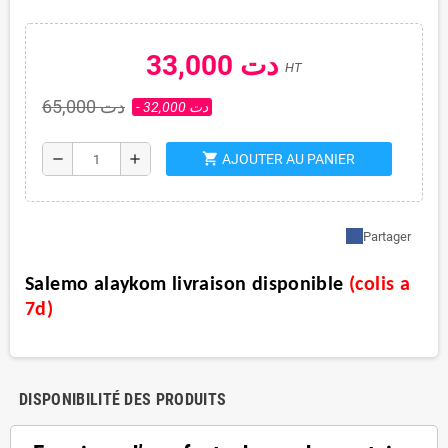
33,000 دت
HT
65,000 دت
- 32,000 دت
shopping_cart
remove
add
AJOUTER AU PANIER
Partager
Salemo alaykom livraison disponible
(
colis a
7d
)
DISPONIBILITÉ DES PRODUITS