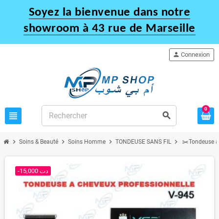
Soyez la bienvenue dans notre
showroom à 43 rue de Marseille
person
Connexion
0
view_headline
search
chevron_right
chevron_right
chevron_right
chevron_right
Soins & Beauté
Soins Homme
TONDEUSE SANS FIL
✂️Tondeuse à
-15,000 دت