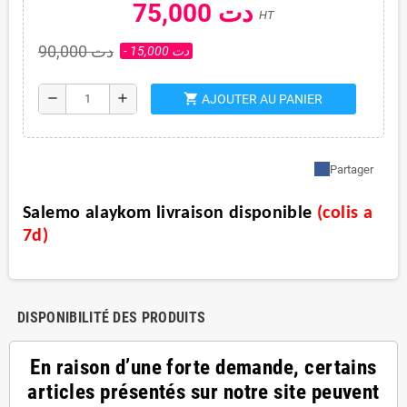
75,000 دت
HT
90,000 دت
- 15,000 دت
shopping_cart
remove
add
AJOUTER AU PANIER
Partager
Salemo alaykom livraison disponible
(
colis a
7d
)
DISPONIBILITÉ DES PRODUITS
En raison d’une forte demande, certains
articles présentés sur notre site peuvent