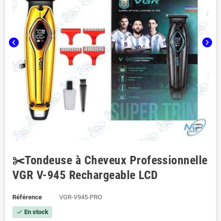
chevron_left
chevron_right
✂️Tondeuse à Cheveux Professionnelle
VGR V-945 Rechargeable LCD
Référence
VGR-V945-PRO
En stock
check