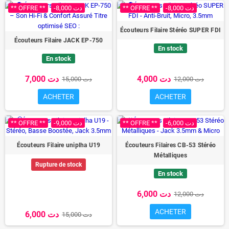
** OFFRE **
-8,000 دت
** OFFRE **
-8,000 دت
Écouteurs Filaire Stéréo SUPER FDI
Écouteurs Filaire JACK EP-750
En stock
En stock
4,000 دت
7,000 دت
12,000 دت
15,000 دت
ACHETER
ACHETER
** OFFRE **
-9,000 دت
** OFFRE **
-6,000 دت
Écouteurs Filaire uniplha U19
Écouteurs Filaires CB-53 Stéréo
Métalliques
Rupture de stock
En stock
6,000 دت
12,000 دت
ACHETER
6,000 دت
15,000 دت