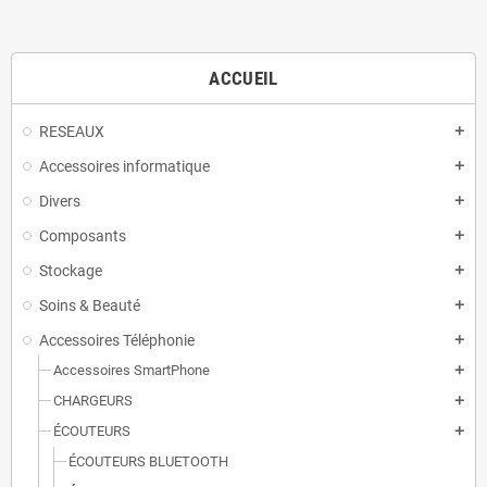
ACCUEIL
RESEAUX
add
Accessoires informatique
add
Divers
add
Composants
add
Stockage
add
Soins & Beauté
add
Accessoires Téléphonie
add
Accessoires SmartPhone
add
CHARGEURS
add
ÉCOUTEURS
add
ÉCOUTEURS BLUETOOTH