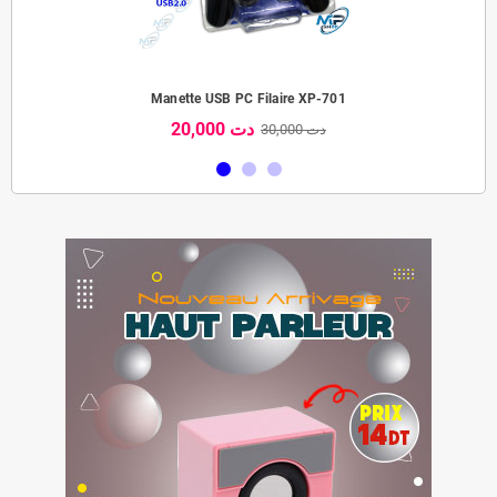
Manette USB PC Filaire XP-701
20,000 دت
30,000 دت