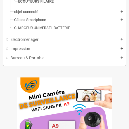
ÉCOUTEURS FILAIRE
objet connecté
add
Câbles Smartphone
add
CHARGEUR UNIVERSEL BATTERIE
Electroménager
add
Impression
add
Burreau & Portable
add