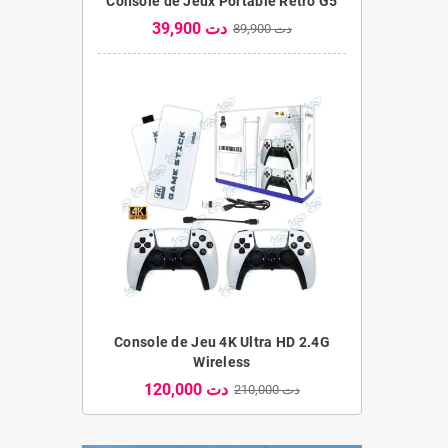
Console de Jeux Portable Rétro G5
39,900 دت
89,900 دت
Console de Jeu 4K Ultra HD 2.4G
Wireless
120,000 دت
210,000 دت