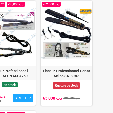
 **
-38,000 دت
-62,000 دت
eur Professionnel
Lisseur Professionnel Sonar
IJALON MX-4750
Salon SN-8087
En stock
Rupture de stock
28,000 دت
63,000 دت
ACHETER
125,000 دت
 دت