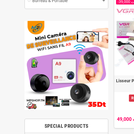
Burreau & Portable
add
-39,0
Lisseur 
R
4
SPECIAL PRODUCTS