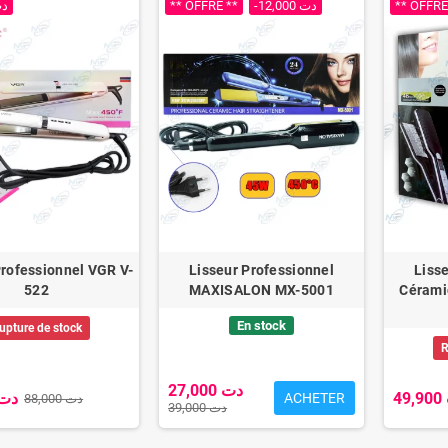
00 دت
** OFFRE **
-12,000 دت
** OFFRE
Professionnel VGR V-
Lisseur Professionnel
Liss
522
MAXISALON MX-5001
Cérami
En stock
upture de stock
R
27,000 دت
9,000 دت
ACHETER
88,000 دت
39,000 دت