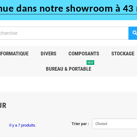
nue dans notre showroom à 43 
sear
NFORMATIQUE
DIVERS
COMPOSANTS
STOCKAGE
NEW
BUREAU & PORTABLE
UR
Trier par :
Choisir
Il y a 7 produits.