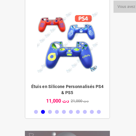
Vous avez 
Etui en silic
aire XP-701
Étuis en Silicone Personnalisés PS4
& PS5
30,000 دت
11,000 دت
21,000 دت