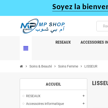
Soyez la bienve
RESEAUX
ACCESSOIRES I
view_headline
chevron_right
Soins & Beauté
chevron_right
Soins Femme
chevron_right
LISSEUR
LISSE
ACCUEIL
RESEAUX
add
Accessoires informatique
add