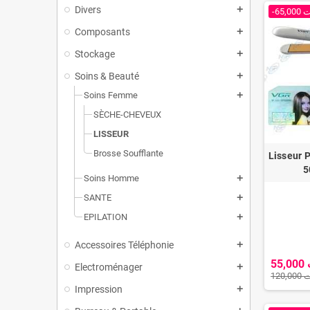
Divers
add
-65,0
Composants
add
Stockage
add
Soins & Beauté
add
Soins Femme
add
SÈCHE-CHEVEUX
LISSEUR
Brosse Soufflante
Lisseur 
5
Soins Homme
add
SANTE
add
EPILATION
add
Accessoires Téléphonie
add
5
Electroménager
add
120,
Impression
add