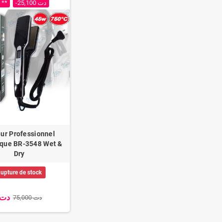
 **
-25,100 دت
eur Professionnel
que BR-3548 Wet &
Dry
upture de stock
49,900 دت
75,000 دت