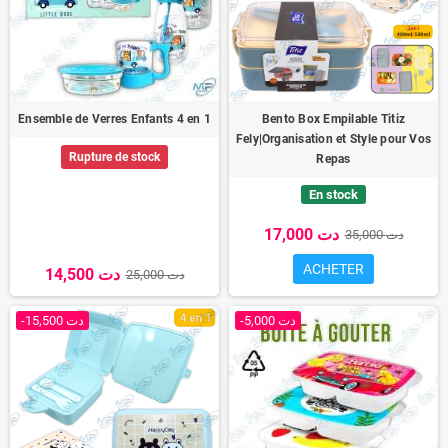
Ensemble de Verres Enfants 4 en 1
Bento Box Empilable Titiz
Fely|Organisation et Style pour Vos
Rupture de stock
Repas
En stock
17,000 دت
35,000 دت
ACHETER
14,500 دت
25,000 دت
-5,000 دت
-15,500 دت