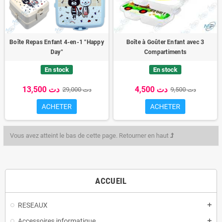
Boîte Repas Enfant 4-en-1 "Happy
Boîte à Goûter Enfant avec 3
Day"
Compartiments
En stock
En stock
4,500 دت
13,500 دت
9,500 دت
29,000 دت
ACHETER
ACHETER
Vous avez atteint le bas de cette page.
Retourner en haut
ACCUEIL
RESEAUX
add
Accessoires informatique
add