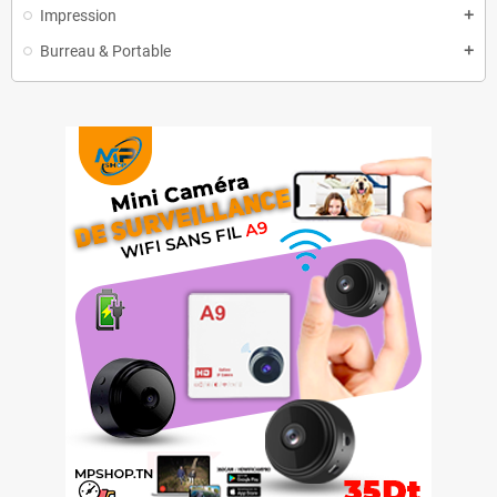
Impression
add
Burreau & Portable
add