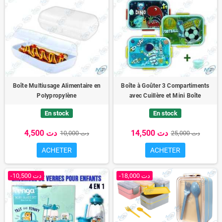
Boîte Multiusage Alimentaire en
Boîte à Goûter 3 Compartiments
Polypropylène
avec Cuillère et Mini Boîte
En stock
En stock
14,500 دت
4,500 دت
25,000 دت
10,000 دت
ACHETER
ACHETER
-18,000 دت
-10,500 دت