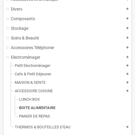
Divers
add
Composants
add
Stockage
add
Soins & Beauté
add
Accessoires Téléphonie
add
Electroménager
add
Petit Electroménager
add
Cafe & Petit Déjeuner
add
MAISON & SENTE
add
ACCESSOIRE CUISINE
add
LUNCH BOX
BOITE ALIMENTAIRE
PANIER DE REPAS
THERMOS & BOUTEILLES D'EAU
add