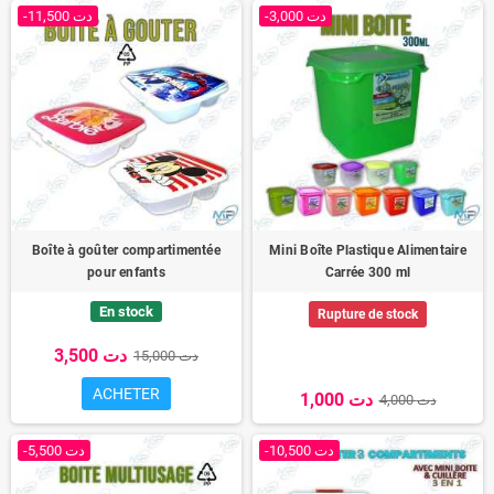
-3,000 دت
-11,500 دت
Boîte à goûter compartimentée
Mini Boîte Plastique Alimentaire
pour enfants
Carrée 300 ml
En stock
Rupture de stock
3,500 دت
15,000 دت
ACHETER
1,000 دت
4,000 دت
-10,500 دت
-5,500 دت