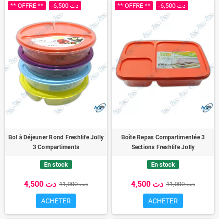
** OFFRE **
-6,500 دت
** OFFRE **
-6,500 دت
Bol à Déjeuner Rond Freshlife Jolly
Boîte Repas Compartimentée 3
3 Compartiments
Sections Freshlife Jolly
En stock
En stock
4,500 دت
4,500 دت
11,000 دت
11,000 دت
ACHETER
ACHETER