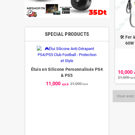
SPECIAL PRODUCTS
🛠️ Fer
60W
Étuis en Silicone Personnalisés PS4
1
& PS5
21,000 
11,000 دت
21,000 دت
Vous avez 
Etui en silic
aire XP-701