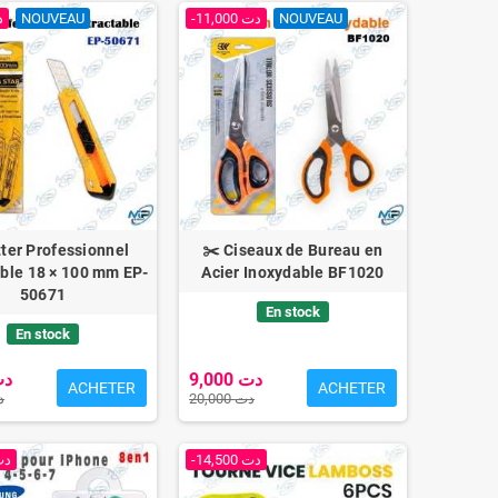
دت
NOUVEAU
-11,000 دت
NOUVEAU
tter Professionnel
✂️ Ciseaux de Bureau en
ble 18 × 100 mm EP-
Acier Inoxydable BF1020
50671
En stock
En stock
9,000 دت
00 دت
ACHETER
ACHETER
20,000 دت
 دت
-14,500 دت
000 دت