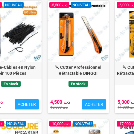
د
NOUVEAU
-5,500 دت
NOUVEAU
-6,000 
re-Câbles en Nylon
🔪 Cutter Professionnel
🔪 Cu
ir 100 Pièces
Rétractable DINGQI
Rétracta
En stock
En stock
5,0
4,500 دت
0 دت
ACHETER
ACHETER
11,000
10,000 دت
دت
00 دت
NOUVEAU
-10,000 دت
NOUVEAU
-17,