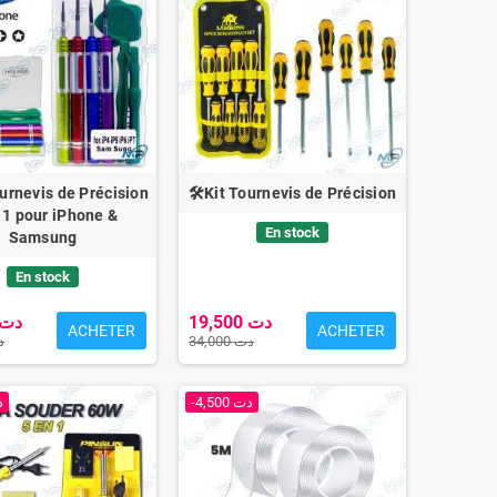
ournevis de Précision
🛠️Kit Tournevis de Précision
 1 pour iPhone &
En stock
Samsung
En stock
19,500 دت
13,000 دت
ACHETER
ACHETER
34,000 دت
 دت
-4,500 دت
دت