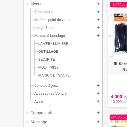
Divers
add
-6,000 ت
Bureautique
add
Matériel point de vente
add
Image & son
add
Maison & bricolage
add
LAMPE / LUMIERE
OUTILLAGE
SÉCURITÉ
🧵 Ser
MULTIPRISE
No
MAISON ET SANTE
Console & jeux
add
Accessoires Voiture
add
4,00
Autre
add
10,000 
Composants
add
-14,0
Stockage
add