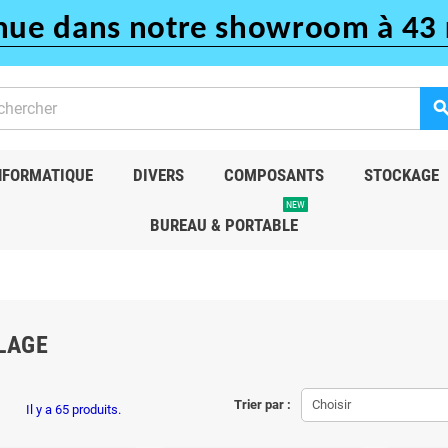
nue dans notre showroom à 43 
sear
NFORMATIQUE
DIVERS
COMPOSANTS
STOCKAGE
NEW
BUREAU & PORTABLE
LAGE
Trier par :
Choisir
Il y a 65 produits.