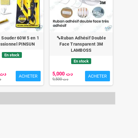
 à Souder 60W 5 en 1
🔧Ruban Adhésif Double
essionnel PINSUN
Face Transparent 3M
LAMBOSS
En stock
En stock
5,000 دت
13,000 دت
ACHETER
ACHETER
9,500 دت
 دت
e Manettes USB PC MACRO -
Manette Classique USB pour
Prêt à Jouer !
Ordinateur
6,000 دت
10,500 دت
15,000 دت
20,500 دت