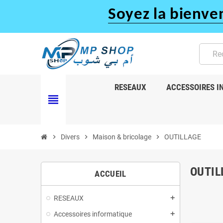
Soyez la bienve
RESEAUX
ACCESSOIRES I
view_headline
chevron_right
Divers
chevron_right
Maison & bricolage
chevron_right
OUTILLAGE
OUTIL
ACCUEIL
RESEAUX
add
Accessoires informatique
add