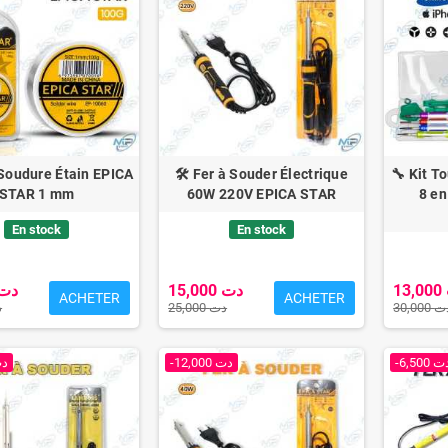
 Soudure Étain EPICA
🛠️ Fer à Souder Électrique
🔧 Kit T
STAR 1 mm
60W 220V EPICA STAR
8 en
En stock
En stock
15,000 دت
1,000 دت
ACHETER
ACHETER
30,000
25,000 دت
دت
-6,500 
-12,000 دت
00 دت