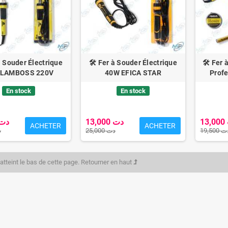
 à Souder Électrique
🛠️ Fer à Souder Électrique
🛠️ Fer
 LAMBOSS 220V
40W EFICA STAR
Prof
En stock
En stock
13,000 دت
0,000 دت
ACHETER
ACHETER
19,500
25,000 دت
دت
atteint le bas de cette page.
Retourner en haut
one pour MANETTE XBOX
Étui en Silicone Personnalisé pour
Duo d
Manette PS5 DualSense
11,000 دت
23,000 دت
12,000 دت
28,000 دت