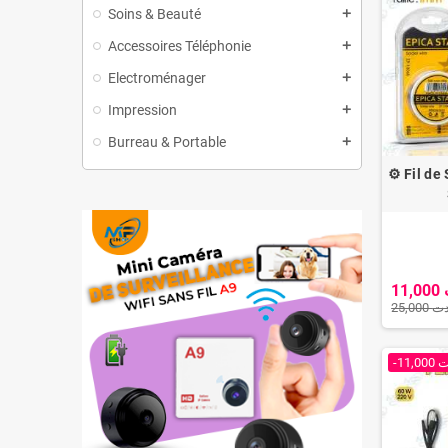
Soins & Beauté
add
Accessoires Téléphonie
add
Electroménager
add
Impression
add
Burreau & Portable
add
⚙️ Fil de
1
25,000 
-11,0