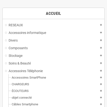
ACCUEIL
RESEAUX
add
Accessoires informatique
add
Divers
add
Composants
add
Stockage
add
Soins & Beauté
add
Accessoires Téléphonie
add
Accessoires SmartPhone
add
CHARGEURS
add
ÉCOUTEURS
add
objet connecté
add
Câbles Smartphone
add