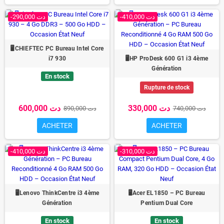
-410,000 دت
-290,000 دت
🖥️CHIEFTEC PC Bureau Intel Core
i7 930
🖥️HP ProDesk 600 G1 i3 4ème
Génération
En stock
Rupture de stock
330,000 دت
600,000 دت
740,000 دت
890,000 دت
ACHETER
ACHETER
-310,000 دت
-410,000 دت
🖥️Lenovo ThinkCentre i3 4ème
🖥️Acer EL1850 – PC Bureau
Génération
Pentium Dual Core
En stock
En stock