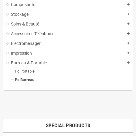
Composants
add
Stockage
add
Soins & Beauté
add
Accessoires Téléphonie
add
Electroménager
add
Impression
add
Burreau & Portable
add
Pc Portable
Pc Burreau
SPECIAL PRODUCTS