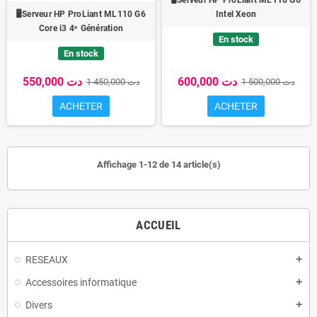
🖥️Serveur HP ProLiant ML110 G6
🖥️Serveur HP ProLiant ML110 G6
Intel Xeon
Core i3 4ᵉ Génération
En stock
En stock
600,000 دت
550,000 دت
1 500,000 دت
1 450,000 دت
ACHETER
ACHETER
Affichage 1-12 de 14 article(s)
ACCUEIL
RESEAUX
add
Accessoires informatique
add
Divers
add