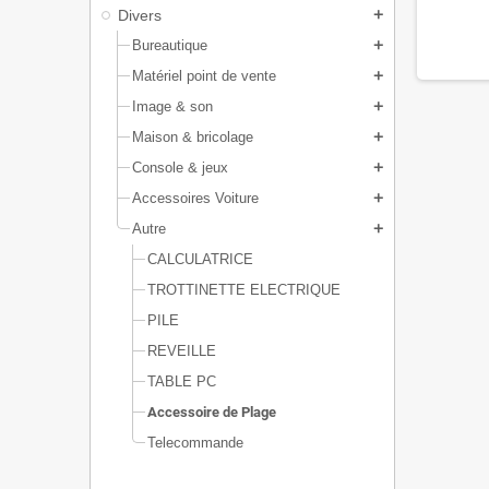
Divers
add
Bureautique
add
Matériel point de vente
add
Image & son
add
Maison & bricolage
add
Console & jeux
add
Accessoires Voiture
add
Autre
add
CALCULATRICE
TROTTINETTE ELECTRIQUE
PILE
REVEILLE
TABLE PC
Accessoire de Plage
Telecommande