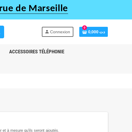
rue de Marseille
0
h
person
Connexion
0,000 دت
ACCESSOIRES TÉLÉPHONIE
ur et à mesure qu'ils seront ajoutés.