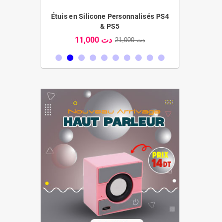
aire XP-701
Étuis en Silicone Personnalisés PS4
& PS5
30,000 دت
11,000 دت
21,000 دت