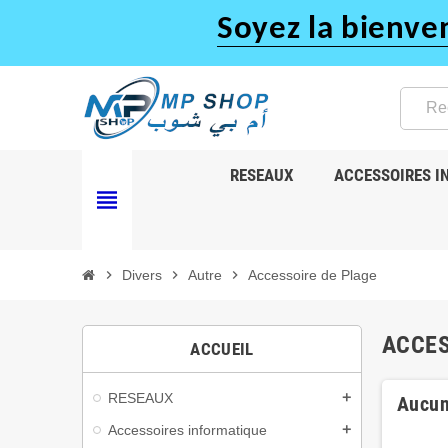
Soyez la bienve
RESEAUX
ACCESSOIRES I
view_headline
chevron_right
Divers
chevron_right
Autre
chevron_right
Accessoire de Plage
ACCES
ACCUEIL
RESEAUX
add
Aucun
Accessoires informatique
add