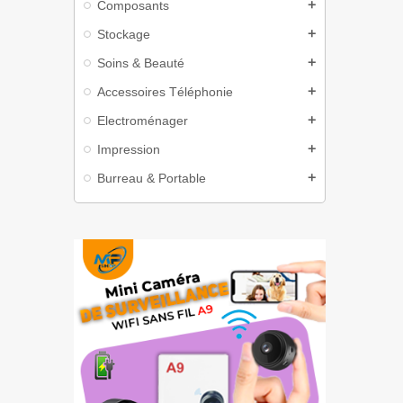
Composants
add
Stockage
add
Soins & Beauté
add
Accessoires Téléphonie
add
Electroménager
add
Impression
add
Burreau & Portable
add