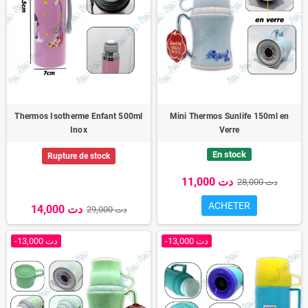
Thermos Isotherme Enfant 500ml
Mini Thermos Sunlife 150ml en
Inox
Verre
En stock
Rupture de stock
11,000 دت
28,000 دت
ACHETER
14,000 دت
29,000 دت
-13,000 دت
-13,000 دت