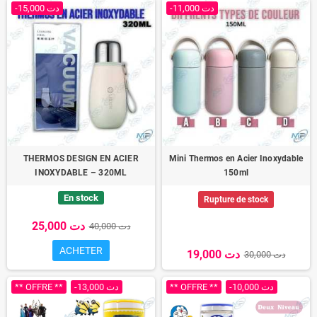
-11,000 دت
-15,000 دت
THERMOS DESIGN EN ACIER
Mini Thermos en Acier Inoxydable
INOXYDABLE – 320ML
150ml
En stock
Rupture de stock
25,000 دت
40,000 دت
ACHETER
19,000 دت
30,000 دت
** OFFRE **
-13,000 دت
** OFFRE **
-10,000 دت