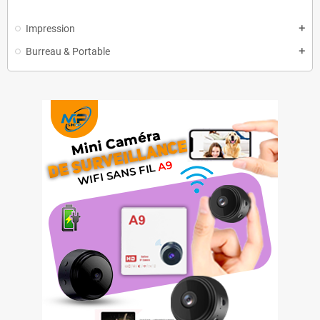
Impression
add
Burreau & Portable
add