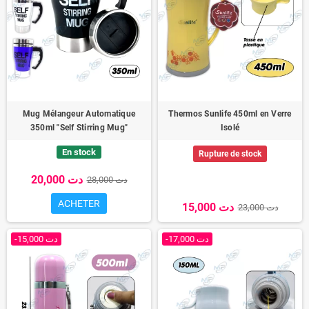
Mug Mélangeur Automatique
Thermos Sunlife 450ml en Verre
350ml "Self Stirring Mug"
Isolé
En stock
Rupture de stock
20,000 دت
28,000 دت
ACHETER
15,000 دت
23,000 دت
-17,000 دت
-15,000 دت