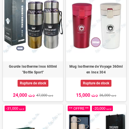
Gourde Isotherme Inox 600ml
Mug Isotherme de Voyage 360ml
"Bottle Sport"
en Inox 304
Rupture de stock
Rupture de stock
15,000 دت
24,000 دت
36,000 دت
47,000 دت
-31,000 دت
** OFFRE **
-20,000 دت