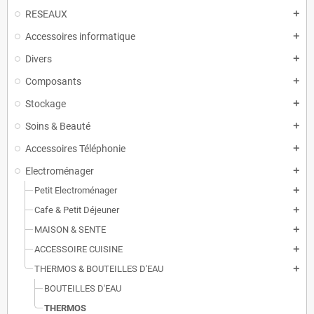
RESEAUX
add
Accessoires informatique
add
Divers
add
Composants
add
Stockage
add
Soins & Beauté
add
Accessoires Téléphonie
add
Electroménager
add
Petit Electroménager
add
Cafe & Petit Déjeuner
add
MAISON & SENTE
add
ACCESSOIRE CUISINE
add
THERMOS & BOUTEILLES D'EAU
add
BOUTEILLES D'EAU
THERMOS