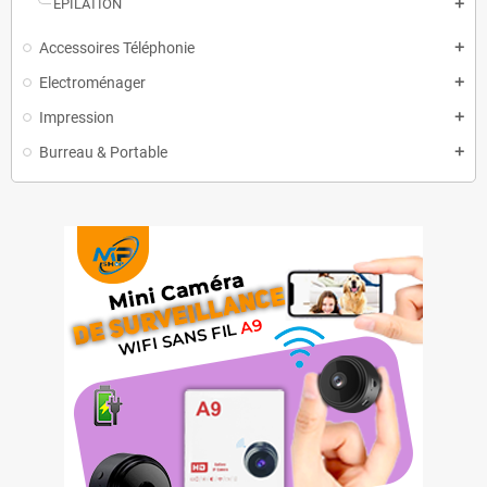
EPILATION
add
Accessoires Téléphonie
add
Electroménager
add
Impression
add
Burreau & Portable
add