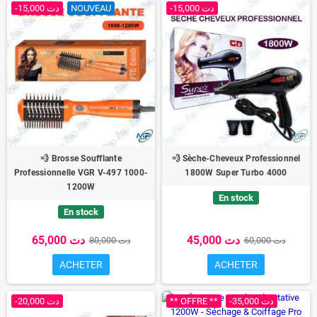
-15,000 دت
NOUVEAU
-15,000 دت
💨 Brosse Soufflante
💨 Sèche-Cheveux Professionnel
Professionnelle VGR V-497 1000-
1800W Super Turbo 4000
1200W
En stock
En stock
45,000 دت
65,000 دت
60,000 دت
80,000 دت
ACHETER
ACHETER
-20,000 دت
** OFFRE **
-35,000 دت