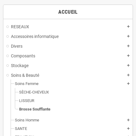
ACCUEIL
RESEAUX
add
Accessoires informatique
add
Divers
add
Composants
add
Stockage
add
Soins & Beauté
add
Soins Femme
add
SÈCHE-CHEVEUX
LISSEUR
Brosse Soufflante
Soins Homme
add
SANTE
add