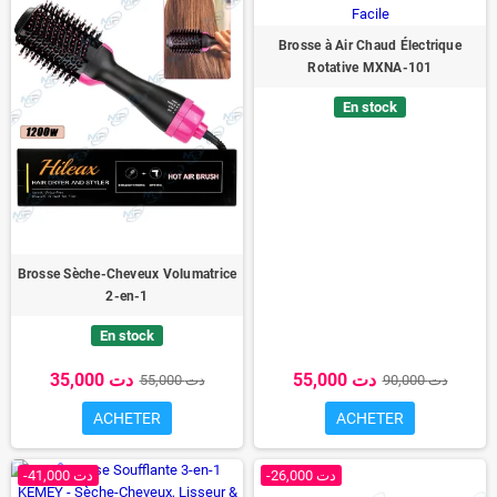
Brosse à Air Chaud Électrique
Rotative MXNA-101
En stock
Brosse Sèche-Cheveux Volumatrice
2-en-1
En stock
55,000 دت
35,000 دت
90,000 دت
55,000 دت
ACHETER
ACHETER
-26,000 دت
-41,000 دت