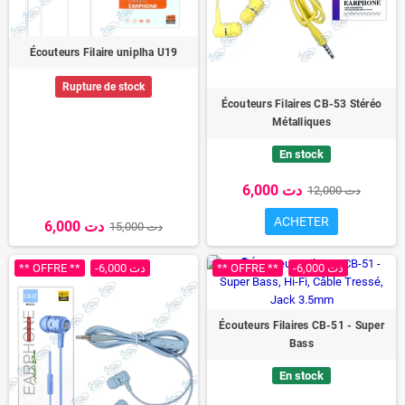
Écouteurs Filaire uniplha U19
Rupture de stock
Écouteurs Filaires CB-53 Stéréo
Métalliques
En stock
6,000 دت
12,000 دت
ACHETER
6,000 دت
15,000 دت
** OFFRE **
-6,000 دت
** OFFRE **
-6,000 دت
Écouteurs Filaires CB-51 - Super
Bass
En stock