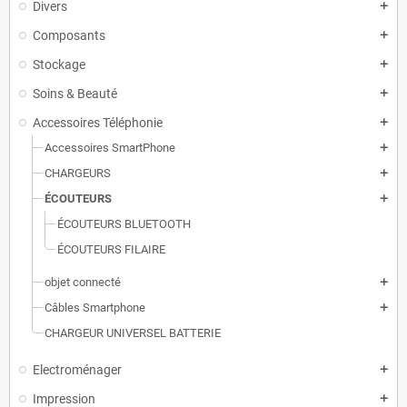
Divers
add
Composants
add
Stockage
add
Soins & Beauté
add
Accessoires Téléphonie
add
Accessoires SmartPhone
add
CHARGEURS
add
ÉCOUTEURS
add
ÉCOUTEURS BLUETOOTH
ÉCOUTEURS FILAIRE
objet connecté
add
Câbles Smartphone
add
CHARGEUR UNIVERSEL BATTERIE
Electroménager
add
Impression
add