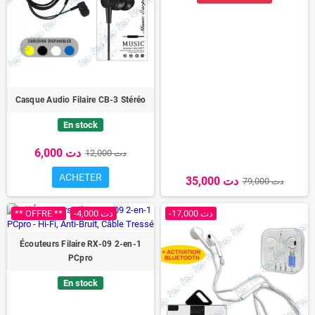
Casque Audio Filaire CB-3 Stéréo
En stock
6,000 دت
12,000 دت
ACHETER
35,000 دت
79,000 دت
** OFFRE **
-4,000 دت
-17,000 دت
Écouteurs Filaire RX-09 2-en-1
PCpro
En stock