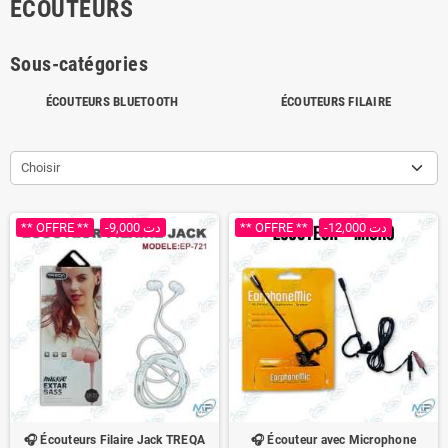
ÉCOUTEURS
Sous-catégories
ÉCOUTEURS BLUETOOTH
ÉCOUTEURS FILAIRE
Choisir
** OFFRE **
-9,000 دت
** OFFRE **
-12,000 دت
🎧 Écouteurs Filaire Jack TREQA
🎧 Écouteur avec Microphone