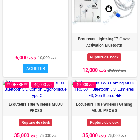
Écouteurs Lightning "7+" avec
Activation Bluetooth
6,000 دت
Rupture de stock
10,000 دت
ACHETER
12,000 دت
29,000 دت
** OFFRE **
-40,000 دت
-40,000 دت
Écouteurs True Wireless MUJU
Écouteurs True Wireless Gaming
PRO30
MUJU PRO 60
Rupture de stock
Rupture de stock
35,000 دت
35,000 دت
75,000 دت
75,000 دت