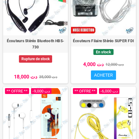
Écouteurs Stéréo Bluetooth HBS-
Écouteurs Filaire Stéréo SUPER FDI
730
En stock
Rupture de stock
4,000 دت
12,000 دت
ACHETER
18,000 دت
35,000 دت
** OFFRE **
-9,000 دت
** OFFRE **
-6,000 دت