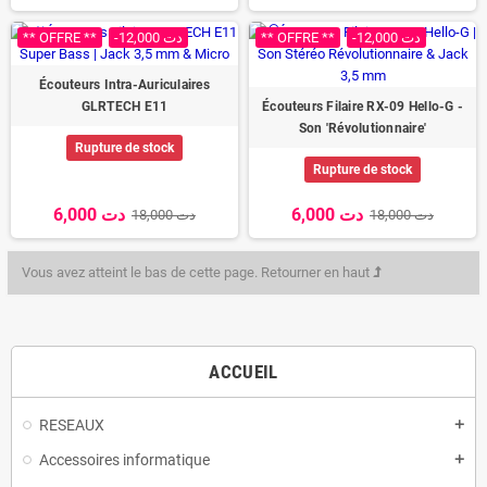
** OFFRE **
-12,000 دت
** OFFRE **
-12,000 دت
Écouteurs Intra-Auriculaires
GLRTECH E11
Écouteurs Filaire RX-09 Hello-G -
Son 'Révolutionnaire'
Rupture de stock
Rupture de stock
6,000 دت
6,000 دت
18,000 دت
18,000 دت
Vous avez atteint le bas de cette page.
Retourner en haut
ACCUEIL
RESEAUX
add
Accessoires informatique
add