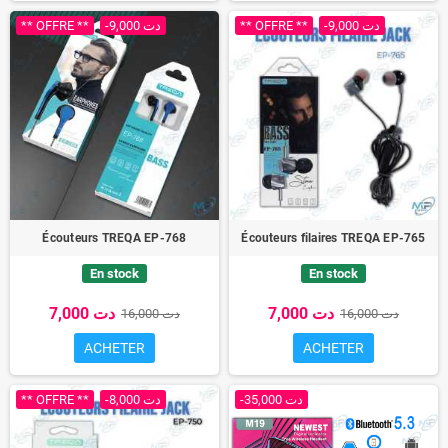
** OFFRE **
-9,000 دت
** OFFRE **
-9,000 دت
Écouteurs TREQA EP-768
Écouteurs filaires TREQA EP-765
En stock
En stock
7,000 دت
7,000 دت
16,000 دت
16,000 دت
ACHETER
ACHETER
** OFFRE **
-8,000 دت
-35,000 دت