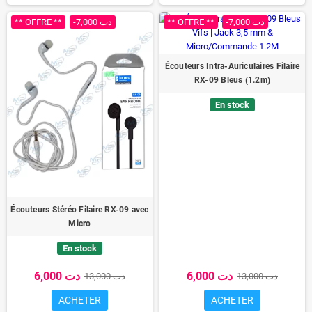
** OFFRE **
-7,000 دت
** OFFRE **
-7,000 دت
Écouteurs Intra-Auriculaires Filaire
RX-09 Bleus (1.2m)
En stock
Écouteurs Stéréo Filaire RX-09 avec
Micro
En stock
6,000 دت
6,000 دت
13,000 دت
13,000 دت
ACHETER
ACHETER