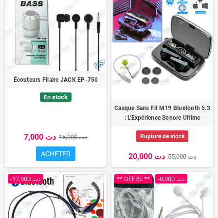
Écouteurs Filaire JACK EP-750
En stock
Casque Sans Fil M19 Bluetooth 5.3
: L'Expérience Sonore Ultime
7,000 دت
Rupture de stock
15,000 دت
ACHETER
20,000 دت
55,000 دت
-17,000 دت
** OFFRE **
-8,000 دت