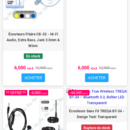
Écouteurs Filaire CB-52 - Hi-Fi
Audio, Extra Bass, Jack 3.5mm &
Micro
En stock
6,000 دت
6,000 دت
12,000 دت
12,000 دت
ACHETER
ACHETER
** OFFRE **
-6,000 دت
-44,000 دت
Écouteurs Sans Fil TREQA BT-34 -
Design Tech Transparent
Rupture de stock